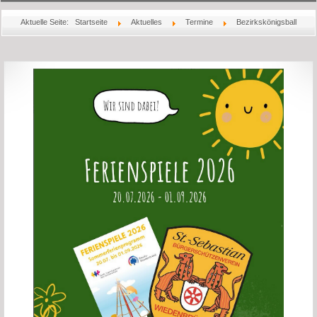
Startseite
Aktuelle Seite:
Startseite
Aktuelles
Termine
Bezirkskönigsball
Aktuelles
Über Uns
Könige
Bilder
Jubiläum
Schießsport
Rechtliches