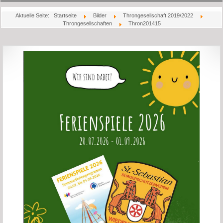
Startseite
Aktuelle Seite:
Startseite
Bilder
Throngesellschaft 2019/2022
Throngesellschaften
Thron201415
Aktuelles
Über Uns
Könige
Bilder
Jubiläum
Schießsport
Rechtliches