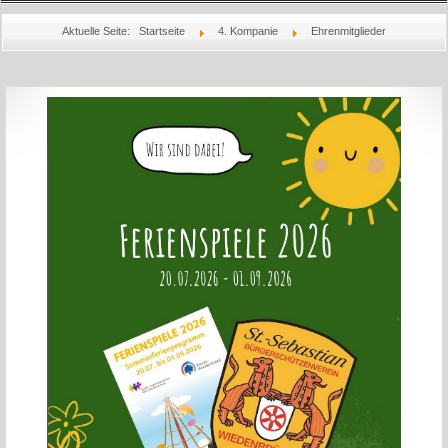
Startseite
Aktuelle Seite:
Startseite
4. Kompanie
Ehrenmitglieder
Aktuelles
Über Uns
Könige
Bilder
Jubiläum
Schießsport
Rechtliches